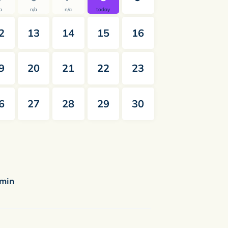
a
n/a
n/a
today
2
13
14
15
16
9
20
21
22
23
6
27
28
29
30
min