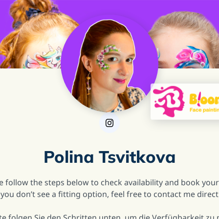
Polina Tsvitkova
 follow the steps below to check availability and book your
 you don’t see a fitting option, feel free to contact me directl
e folgen Sie den Schritten unten, um die Verfügbarkeit zu